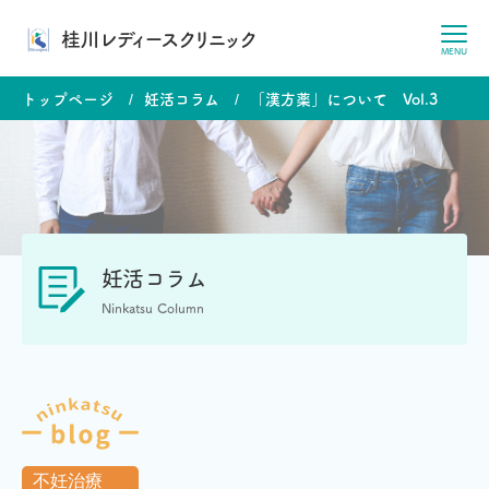
桂川レディースクリニック
MENU
トップページ
妊活コラム
「漢方薬」について Vol.3
妊活コラム
Ninkatsu Column
不妊治療