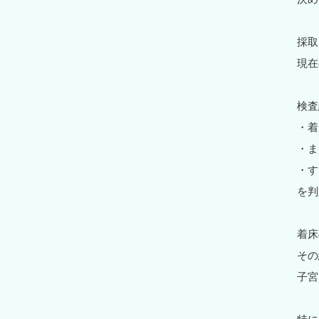
採取
現在
検査
・着
・ま
・す
を判
着床
その
子宮