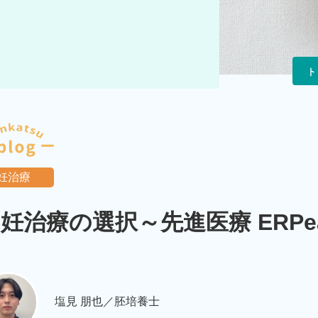
ト
妊治療
妊治療の選択～先進医療 ERPe
塩見 朋也／胚培養士