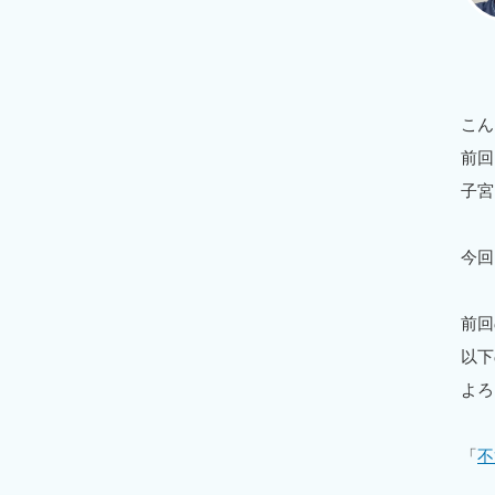
こん
前回
子宮
今回
前回
以下
よろ
「
不