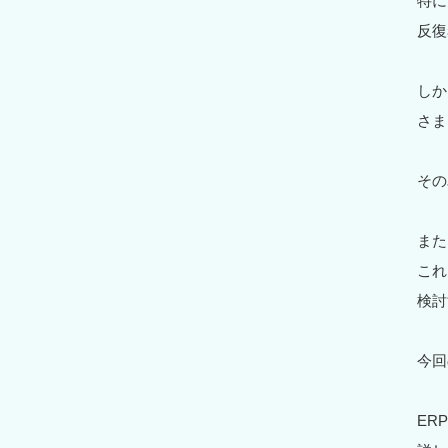
特に
反復
しか
さま
その
また
これ
検討
今回
ER