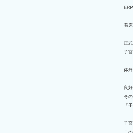
ER
着床
正式
子宮
体外
良好
その
「子
子宮
この