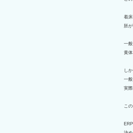
着床
胚が
一般
黄体
しか
一般
実際
この
ER
決め