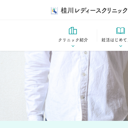
桂川レディースクリニック
クリニック紹介
妊活はじめて
診療方針
妊活はじめてガ
ドクター紹介
妊娠の仕組み
当院の特長
妊活コラム
施設案内
桂川ストーリー