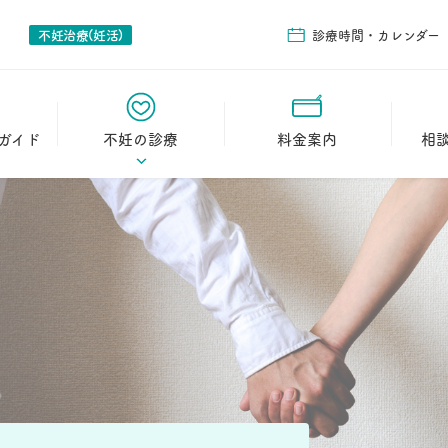
不妊治療(妊活)
診療時間・カレンダー
ガイド
不妊の診療
料金案内
相
イド
初診の流れ
教室の
日帰り卵管鏡下卵管形
相談の
成術（FT）
2人目不妊
治療実績
妊娠された方の声
よくある質問