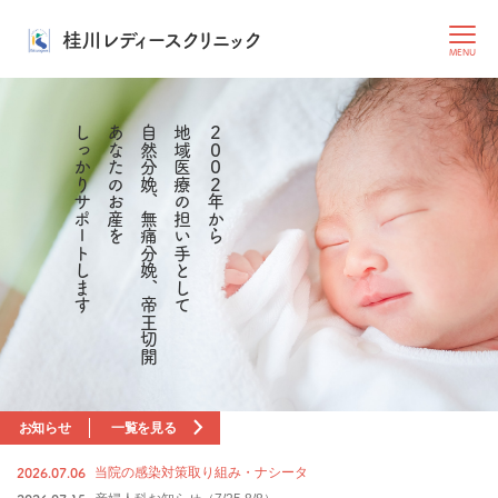
桂川レディースクリニック
MENU
しっかりサポートします
あなたのお産を
自然分娩、無痛分娩、帝王切開
地域医療の担い手として
２００２年から
お知らせ
一覧を見る
2026.07.06
当院の感染対策取り組み・ナシータ