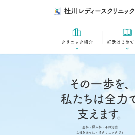
桂川レディースクリニック
クリニック紹介
妊活はじめて
診療方針
妊活はじめてガ
ドクター紹介
妊娠の仕組み
その一歩を、
当院の特長
妊活コラム
私たちは全力
施設案内
支えます。
桂川ストーリー
産科・婦人科・不妊治療
女性を幸せにするクリニックです