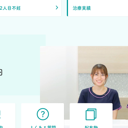
2人目不妊
治療実績
内
内
よくある質問
配布物