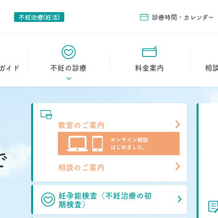
不妊治療(妊活)
診療時間・カレンダー
ガイド
不妊の診療
料金案内
相
イド
初診の流れ
教室の
妊孕能検査（不妊治療
相談の
教室のご案内
の初期検査）
日帰り卵管鏡下卵管形
で
成術（FT）
相談のご案内
2人目不妊
治療実績
妊孕能検査（不妊治療の初
期検査）
妊娠された方の声