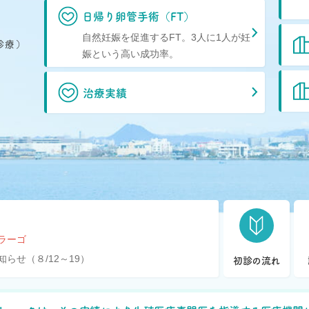
日帰り卵管手術（FT）
よくある質問
自然妊娠を促進するFT。3人に1人が妊
診療）
娠という高い成功率。
治療実績
・ラーゴ
らせ（８/12～19）
初診の流れ