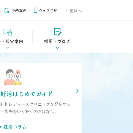
予約案内
ウェブ予約
産科へ
談・教室案内
採用・ブログ
ご案内
スタッフブログ
ご案内
スタッフ募集
妊活はじめてガイド
桂川レディースクリニックが発信する
一歩先をいく妊活のおはなし。
妊活コラム