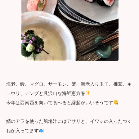
海老、鰻、マグロ、サーモン、蟹、海老入り玉子、椎茸、キ
ュウリ、デンブと具沢山な海鮮恵方巻
今年は西南西を向いて食べると縁起がいいそうです
鯖のアラを使った船場汁にはアサリと、イワシの入ったつく
ねが入ってます