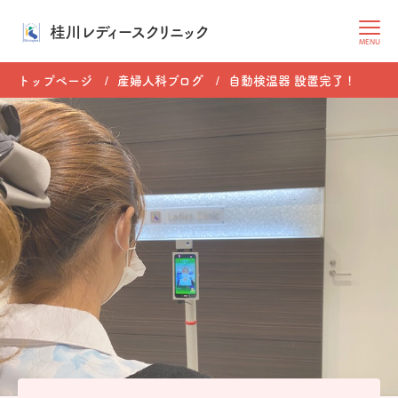
桂川レディースクリニック
MENU
トップページ
産婦人科ブログ
自動検温器 設置完了 !