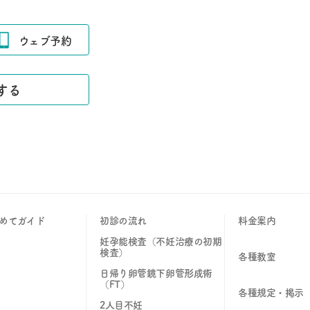
ウェブ予約
する
めてガイド
初診の流れ
料金案内
妊孕能検査（不妊治療の初期
検査）
各種教室
日帰り卵管鏡下卵管形成術
（FT）
各種規定・掲示
2人目不妊