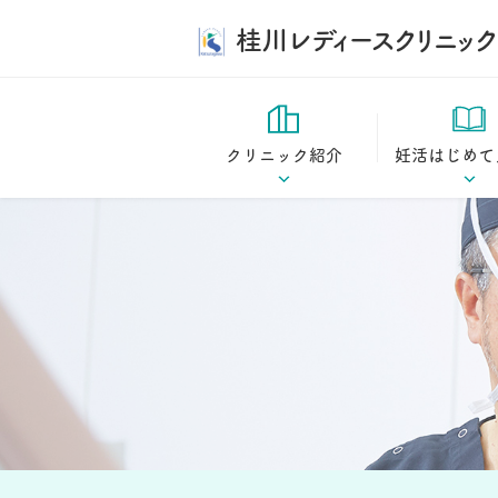
桂川レディースクリニック
クリニック紹介
妊活はじめて
診療方針
妊活はじめてガ
ドクター紹介
妊娠の仕組み
当院の特長
妊活コラム
施設案内
桂川ストーリー