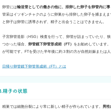
卵管には
輸送管としての働きの他に、排卵した卵子を卵管内に導
管采はイソギンチャクのように卵巣から排卵した卵子を捕まえま
と卵子は卵管に誘導されず、精子と出会うことはできません。
子宮卵管造影（HSG）検査を行って、卵管が詰まっていたり、
つかった場合、
卵管鏡下卵管形成術（FT）
をお勧めしています。
が可能です。FTを受けた半年後に約３割の方が自然妊娠または
日帰り卵管鏡下卵管形成術（FT）とは
3.精子の状態
精巣では細胞分裂により常に新しい精子が作られています。
男性