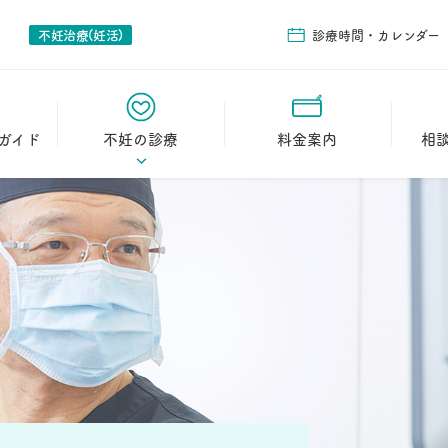
不妊治療(妊活)
診療時間・カレンダー
ガイド
不妊の診療
料金案内
相
イド
初診の流れ
教室の
妊孕能検査（不妊治療
相談の
の初期検査）
日帰り卵管鏡下卵管形
成術（FT）
2人目不妊
治療実績
妊娠された方の声