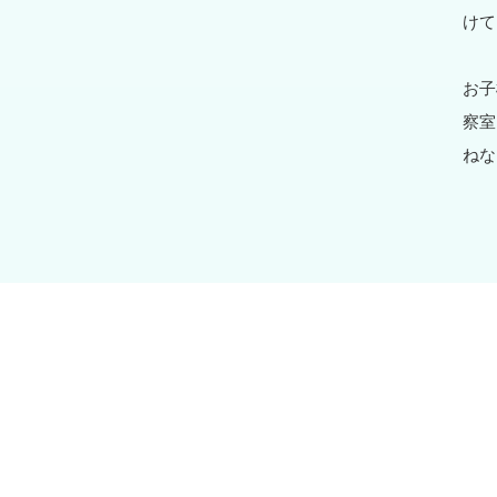
けて
お子
察室
ねな