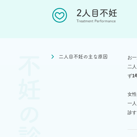
2人目不妊
Treatment Performance
不妊の診療
二人目不妊の主な原因
お一
二人
ず
1
女性
一人
診す