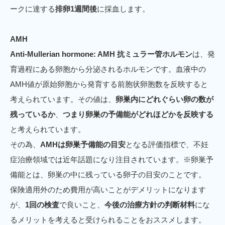
ークに達する
排卵1週間後
に採血します。
AMH
Anti-Mullerian hormone: AMH 抗ミュラー管ホルモン
は、発
育過程にある卵胞から分泌されるホルモンです。血液中の
AMH値が原始卵胞から発育する前胞状卵胞数を反映すると
考えられています。その値は、
卵巣内にどれぐらい卵の数が
残っているか
、
つまり卵巣の予備能がどれほどかを反映する
と考えられています。
その為、
AMHは卵巣予備能の目安
となる評価指標で、不妊
症治療領域では近年話題になり注目されています。※卵巣予
備能とは、卵巣の中に残っている卵子の目安のことです。
保険適用外のため費用が高いことがデメリットになります
が、
1回の検査
で良いこと、
今後の治療方針の判断材料
にな
るメリットを考えると受けられることをおススメします。