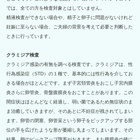
では、全ての方を検査対象とはしていません。
精液検査ができない場合や、精子と卵子に問題がないけれど
妊娠に至らない場合、ご夫婦の背景を考えて必要と判断した
ときに行っています。
クラミジア検査
クラミジア感染の有無を調べる検査です。クラミジアは、性
行為感染症（STD）の１種で、基本的には性行為を介してお
きる場合がほとんどです。まず子宮頚管炎をおこし子宮内膜
炎さらに卵管炎、骨盤腹膜炎をおこすことがあります。この
間症状はほとんどなく経過し、弱い菌であるため無症状のま
ま治癒していきますが、そのあとに不妊症が残されてしまい
ます。卵管の閉塞、卵管采という卵子をピックアップする部
位の手を広げたような形が萎縮し丸まってしまいます。その
結果、卵のピックアップ障害がおきます。また腹膜炎の後に