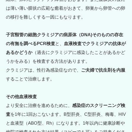
は薄い薄い膜状の広範な癒着がおきて、卵巣から卵管への卵
の移行を難しくする一因にもなります。
子宮頸管の細胞クラミジアの病原体（DNA)そのものの存在
の有無を調べるPCR検査
と、
血液検査でクラミジアの抗体が
あるかどうか
（過去にクラミジアに感染したことがあるかど
うかをみる）を検査する方法があります。
クラミジアは、性行為感染症なので、
ご夫婦で抗生剤を内服
することで治療します。
その他血液検査
より安全に治療を進めるために、
感染症のスクリーニング検
査
を1年に1回おこないます。B型肝炎、C型肝炎、梅毒、HIV
と血液型（ABO型、Rh）になります。1年以内に健康診断や
他院で検査された方は結果（コピーでも可）をご持参くださ