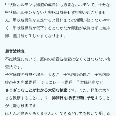
甲状腺ホルモンは卵胞の成長にも必要なホルモンで、十分な
甲状腺ホルモンがないと卵胞は成長せず排卵が起こりませ
ん。甲状腺機能が亢進すると排卵までの期間が短くなりやす
く、甲状腺機能が低下するとなかなか卵胞が成長せずに無排
卵、無月経が生じやすくなります。
超音波検査
不妊検査において、腟内の超音波検査はなくてはならない検
査法です。
子宮筋腫の有無や場所・大きさ、子宮内膜の厚さ、子宮内膜
症の有無卵巣嚢腫、 チョコレート嚢腫、子宮腺筋症など、
さまざまなことがわかる大切な検査
です。また、卵胞の大き
さを観察することにより、
排卵日をほぼ正確に予想
すること
が可能な検査です。
ほとんど痛みがありませんが、できるだけ力を抜いて受ける