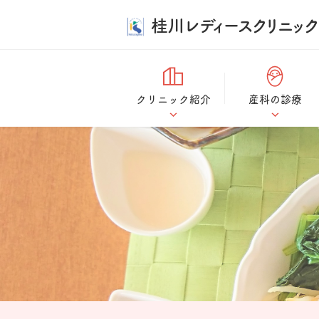
桂川レディースクリニック
クリニック紹介
産科の診療
診療方針
「痛くない出産」
無痛分娩
ドクター紹介
妊婦健診・エコー
ダイアリー・胎児
施設案内
スクリーニング
桂川ストーリー
初診の流れ
里帰り出産
乳児健診・産後健
診