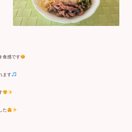
キ食感です
れます
す
した