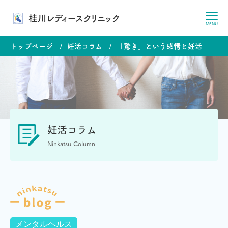
桂川レディースクリニック
MENU
トップページ
妊活コラム
「驚き」という感情と妊活
妊活コラム
Ninkatsu Column
メンタルヘルス