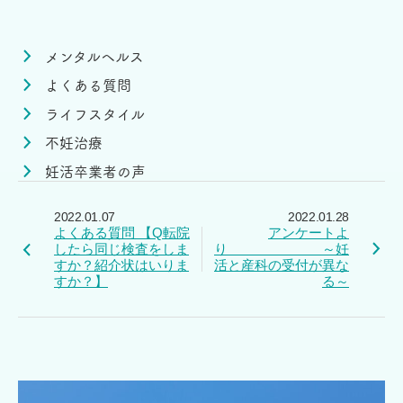
メンタルヘルス
よくある質問
ライフスタイル
不妊治療
妊活卒業者の声
2022.01.07
2022.01.28
よくある質問 【Q転院
アンケートよ
したら同じ検査をしま
り ～妊
すか？紹介状はいりま
活と産科の受付が異な
すか？】
る～