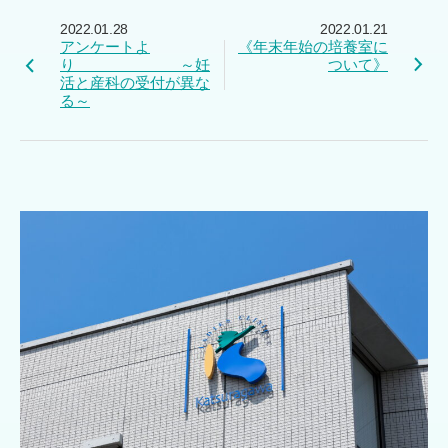
2022.01.28
2022.01.21
アンケートよ
《年末年始の培養室に
り ～妊
ついて》
活と産科の受付が異な
る～