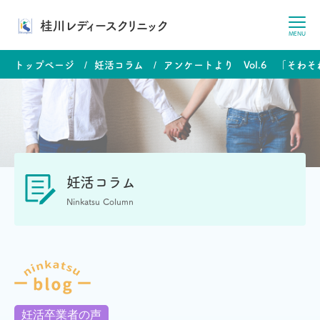
桂川レディースクリニック
MENU
トップページ
妊活コラム
アンケートより Vol.6 「そわ
妊活コラム
Ninkatsu Column
妊活卒業者の声