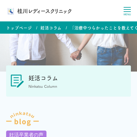
桂川レディースクリニック
MENU
トップページ
妊活コラム
「治療中つらかったことを教えて
妊活コラム
Ninkatsu Column
妊活卒業者の声