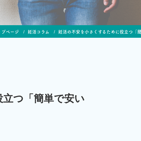
ップページ
妊活コラム
妊活の不安を小さくするために役立つ「
役立つ「簡単で安い