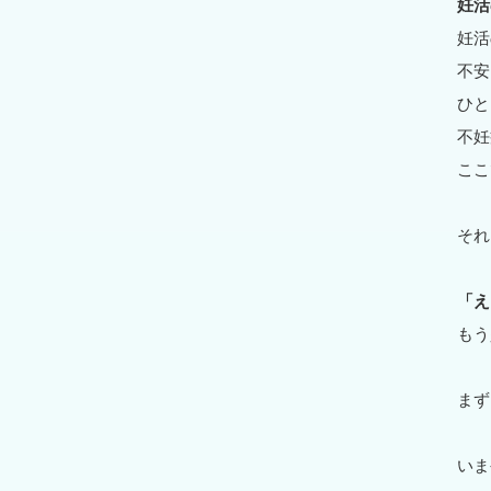
妊活
妊活
不安
ひと
不妊
ここ
それ
「え
もう
まず
いま