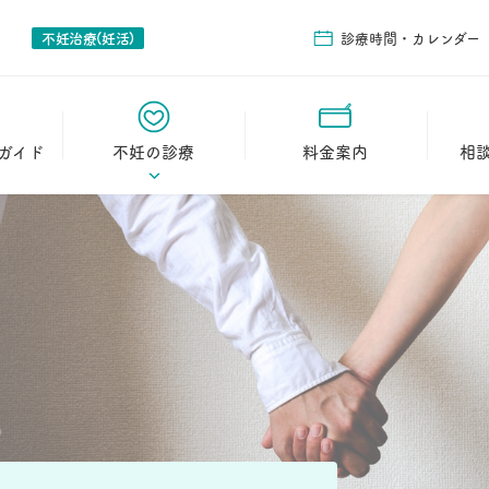
不妊治療(妊活)
診療時間・カレンダー
ガイド
不妊の診療
料金案内
相
イド
初診の流れ
教室の
日帰り卵管鏡下卵管形
相談の
成術（FT）
2人目不妊
治療実績
妊娠された方の声
よくある質問