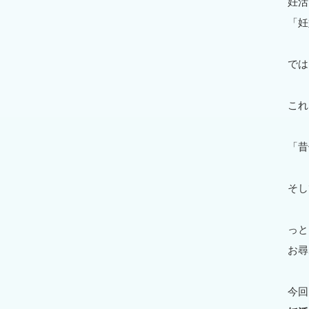
妊活
「妊
では
これ
「昔
そし
っと
お尋
今回