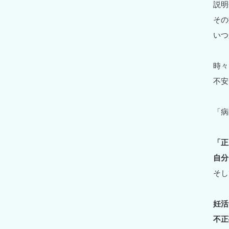
説明
その
いつ
時々
不安
「病
「正
自分
そし
妊活
不正