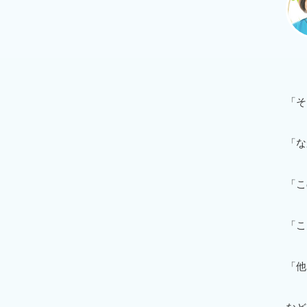
「そ
「な
「こ
「こ
「他