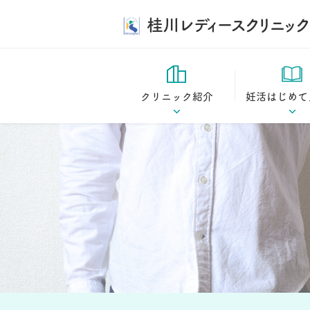
桂川レディースクリニック
クリニック紹介
妊活はじめて
診療方針
妊活はじめてガ
ドクター紹介
妊娠の仕組み
当院の特長
妊活コラム
施設案内
桂川ストーリー