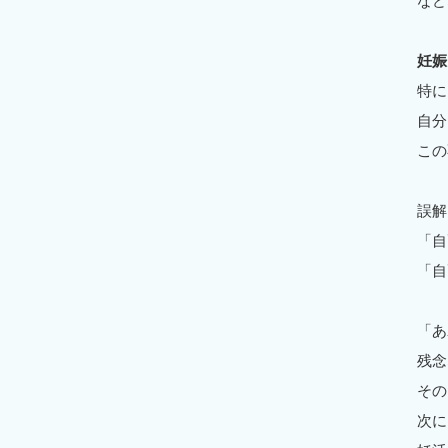
など
妊娠
特に
自分
この
誤解
「自
「自
「あ
残念
その
次に